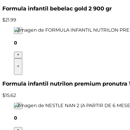
Formula infantil bebelac gold 2 900 gr
$
21
.
99
0
Formula infantil nutrilon premium pronutra 
$
15
.
62
0