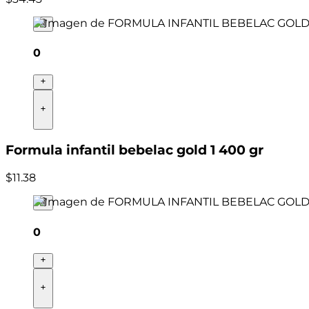
0
Formula infantil bebelac gold 1 400 gr
$
11
.
38
0