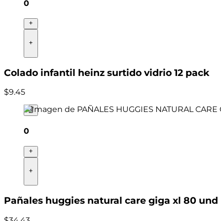
0
Colado infantil heinz surtido vidrio 12 pack
$
9
.
45
0
Pañales huggies natural care giga xl 80 und
$
34
.
43