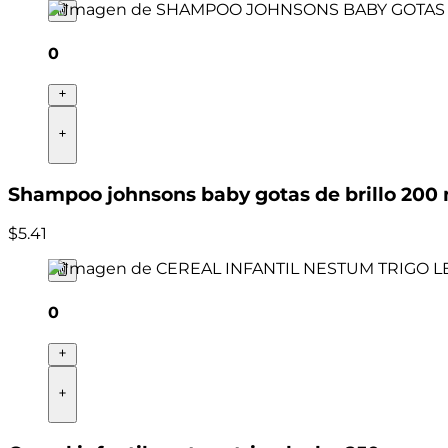
0
Shampoo johnsons baby gotas de brillo 200
$
5
.
41
0