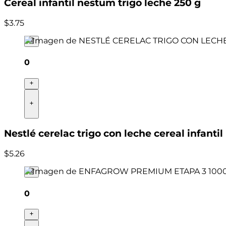
Cereal infantil nestum trigo leche 250 g
$
3
.
75
0
Nestlé cerelac trigo con leche cereal infantil
$
5
.
26
0