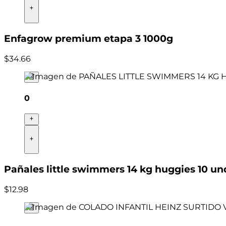
Enfagrow premium etapa 3 1000g
$
34
.
66
0
Pañales little swimmers 14 kg huggies 10 un
$
12
.
98