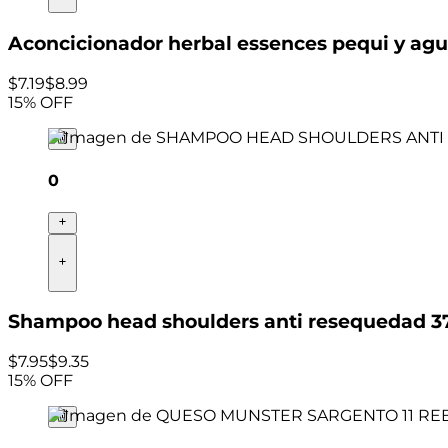
Aconcicionador herbal essences pequi y ag
$
7
.
19
$8.99
15
% OFF
0
Shampoo head shoulders anti resequedad 3
$
7
.
95
$9.35
15
% OFF