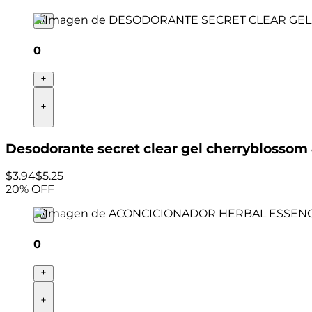
0
Desodorante secret clear gel cherryblossom
$
3
.
94
$5.25
20
% OFF
0