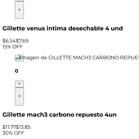
Gillette venus intima desechable 4 und
$
6
.
54
$7.69
15
% OFF
0
Gillette mach3 carbono repuesto 4un
$
11
.
77
$13.85
30
% OFF