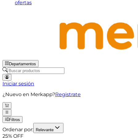
ofertas
Departamentos
Iniciar sesión
¿Nuevo en Merkapp?
Registrate
Filtros
Ordenar por:
Relevante
25
% OFF