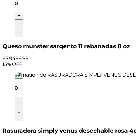
0
Queso munster sargento 11 rebanadas 8 oz
$
5
.
94
$6.99
15
% OFF
0
Rasuradora simply venus desechable rosa 4