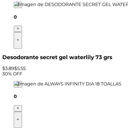
0
Desodorante secret gel waterlily 73 grs
$
3
.
89
$5.55
30
% OFF
0