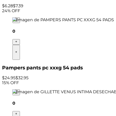
$
6
.
28
$7.39
24
% OFF
0
Pampers pants pc xxxg 54 pads
$
24
.
95
$32.95
15
% OFF
0