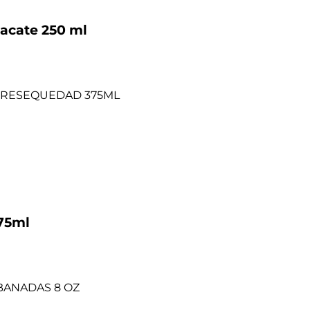
uacate 250 ml
75ml