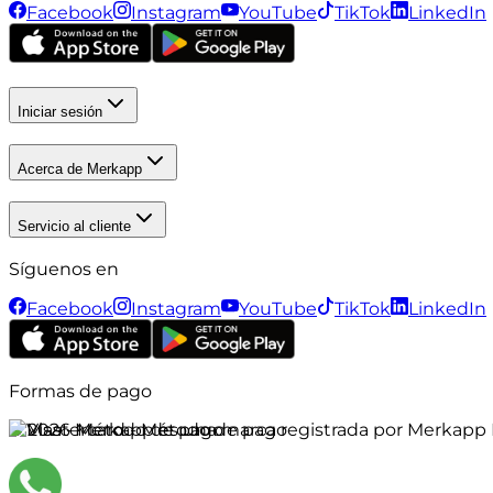
Facebook
Instagram
YouTube
TikTok
LinkedIn
Iniciar sesión
Acerca de Merkapp
Servicio al cliente
Síguenos en
Facebook
Instagram
YouTube
TikTok
LinkedIn
Formas de pago
©
2026
Merkapp es una marca registrada por Merkapp