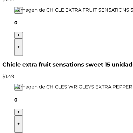
0
Chicle extra fruit sensations sweet 15 unida
$
1
.
49
0