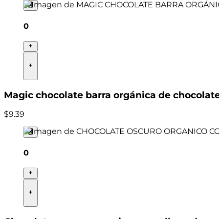
0
Magic chocolate barra orgánica de chocolat
$
9
.
39
0