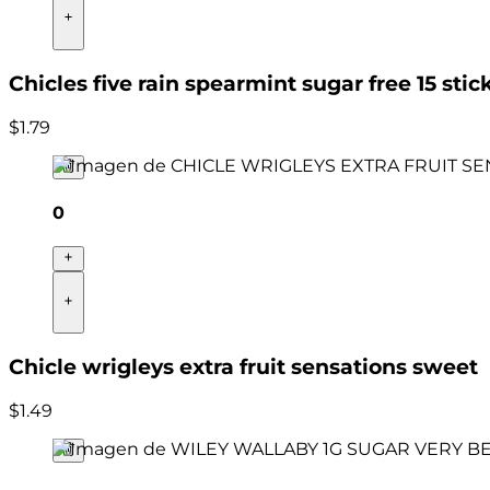
Chicles five rain spearmint sugar free 15 stic
$
1
.
79
0
Chicle wrigleys extra fruit sensations sweet
$
1
.
49