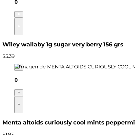
0
Wiley wallaby 1g sugar very berry 156 grs
$
5
.
39
0
Menta altoids curiously cool mints pepperm
$
1
.
93