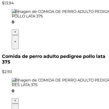
$
13
.
94
0
Comida de perro adulto pedigree pollo lata
375
$
2
.
93
0