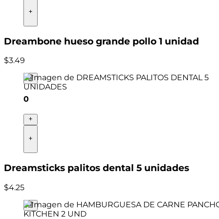
Dreambone hueso grande pollo 1 unidad
$
3
.
49
0
Dreamsticks palitos dental 5 unidades
$
4
.
25