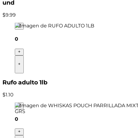
und
$
9
.
99
0
Rufo adulto 1lb
$
1
.
10
0