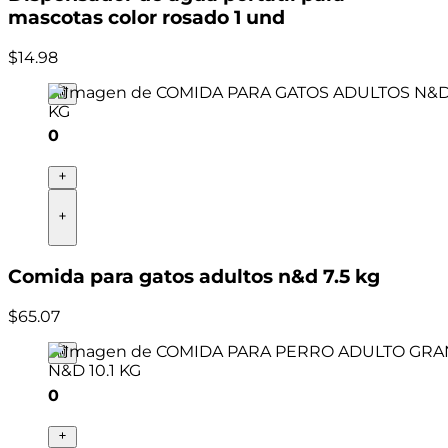
mascotas color rosado 1 und
$
14
.
98
0
Comida para gatos adultos n&d 7.5 kg
$
65
.
07
0