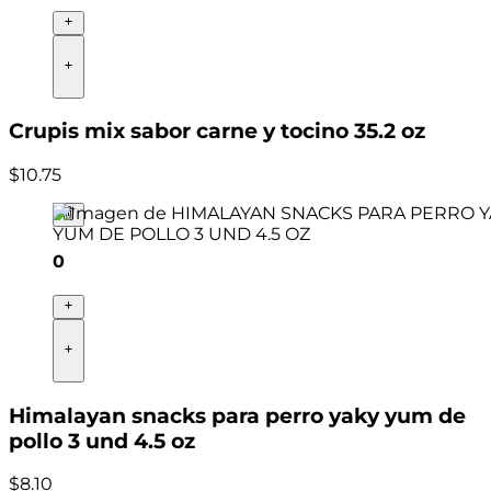
Crupis mix sabor carne y tocino 35.2 oz
$
10
.
75
0
Himalayan snacks para perro yaky yum de
pollo 3 und 4.5 oz
$
8
.
10