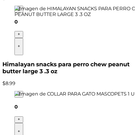
0
Himalayan snacks para perro chew peanut
butter large 3 .3 oz
$
8
.
99
0