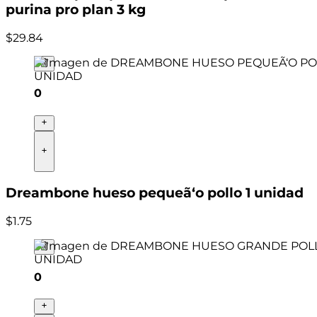
purina pro plan 3 kg
$
29
.
84
0
Dreambone hueso pequeã‘o pollo 1 unidad
$
1
.
75
0