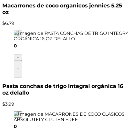
Macarrones de coco organicos jennies 5.25
oz
$
6
.
79
0
Pasta conchas de trigo integral orgánica 16
oz delallo
$
3
.
99
0