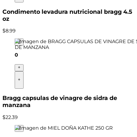
Condimento levadura nutricional bragg 4.5
oz
$
8
.
99
0
Bragg capsulas de vinagre de sidra de
manzana
$
22
.
39