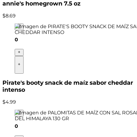
annie's homegrown 7.5 oz
$
8
.
69
0
Pirate's booty snack de maíz sabor cheddar
intenso
$
4
.
99
0