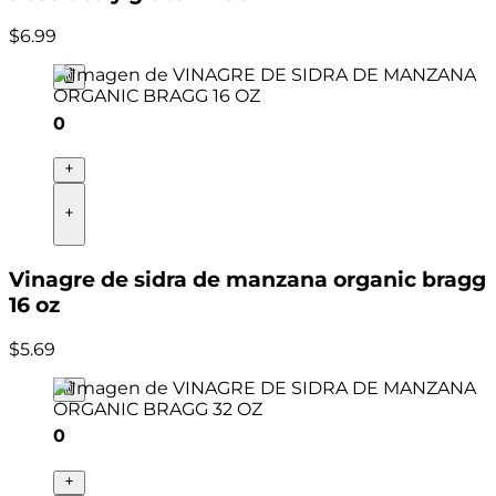
$
6
.
99
0
Vinagre de sidra de manzana organic bragg
16 oz
$
5
.
69
0