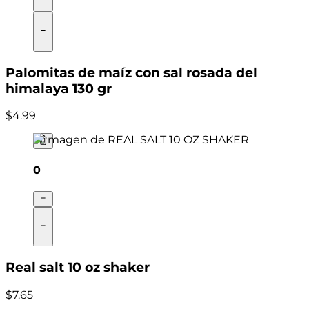
Palomitas de maíz con sal rosada del
himalaya 130 gr
$
4
.
99
0
Real salt 10 oz shaker
$
7
.
65