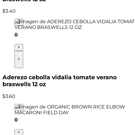
$
3
.
40
0
Aderezo cebolla vidalia tomate verano
braswells 12 oz
$
3
.
60
0