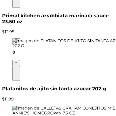
Primal kitchen arrabbiata marinara sauce
23.50 oz
$
12
.
95
0
Platanitos de ajito sin tanta azucar 202 g
$
11
.
99