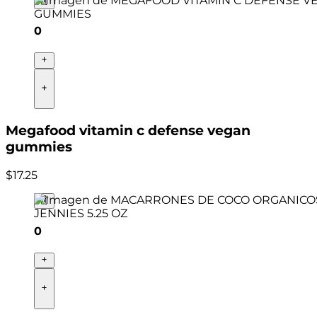
0
Megafood vitamin c defense vegan
gummies
$
17
.
25
0