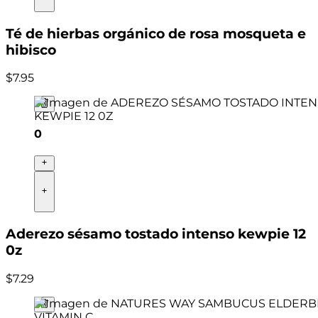
Té de hierbas orgánico de rosa mosqueta e
hibisco
$
7
.
95
0
Aderezo sésamo tostado intenso kewpie 12
0z
$
7
.
29