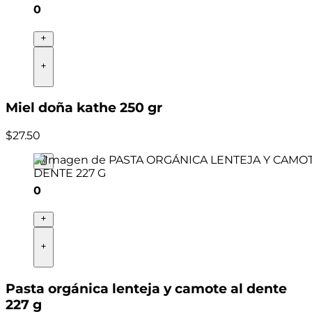
0
Miel doña kathe 250 gr
$
27
.
50
0
Pasta orgánica lenteja y camote al dente
227 g