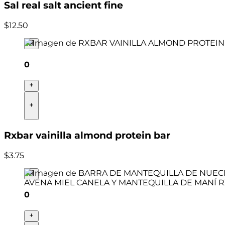
Sal real salt ancient fine
$
12
.
50
0
Rxbar vainilla almond protein bar
$
3
.
75
0