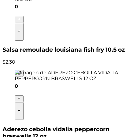
0
Salsa remoulade louisiana fish fry 10.5 oz
$
2
.
30
0
Aderezo cebolla vidalia peppercorn
braswells 12 oz