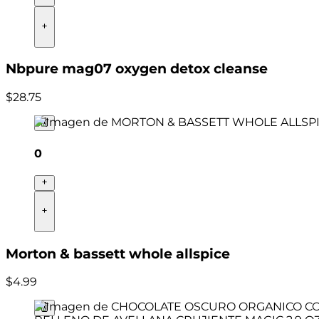
Nbpure mag07 oxygen detox cleanse
$
28
.
75
0
Morton & bassett whole allspice
$
4
.
99