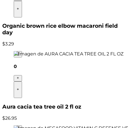
Organic brown rice elbow macaroni field
day
$
3
.
29
0
Aura cacia tea tree oil 2 fl oz
$
26
.
95