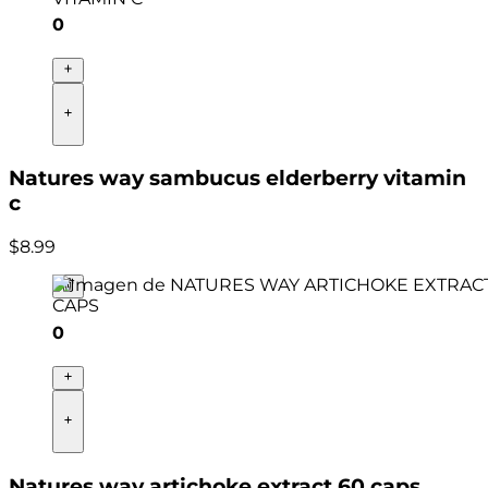
0
Natures way sambucus elderberry vitamin
c
$
8
.
99
0
Natures way artichoke extract 60 caps