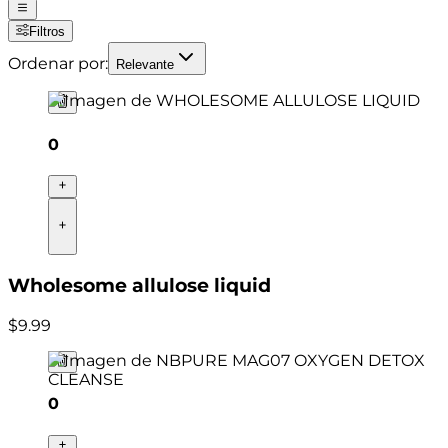
Filtros
Ordenar por:
Relevante
0
Wholesome allulose liquid
$
9
.
99
0