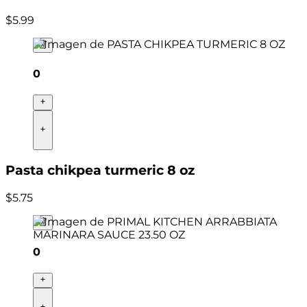
$
5
.
99
0
Pasta chikpea turmeric 8 oz
$
5
.
75
0