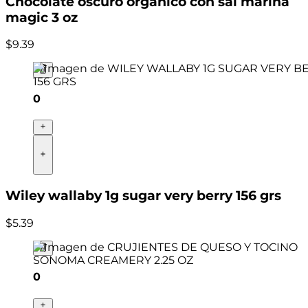
Chocolate oscuro organico con sal marina
magic 3 oz
$
9
.
39
0
Wiley wallaby 1g sugar very berry 156 grs
$
5
.
39
0