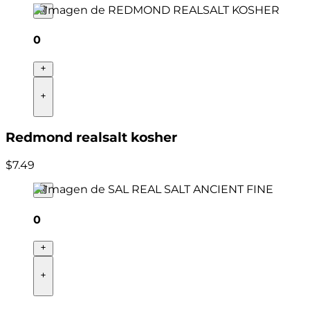
0
Redmond realsalt kosher
$
7
.
49
0