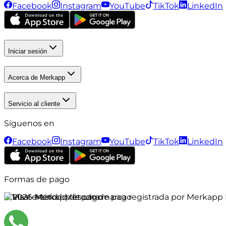
Facebook
Instagram
YouTube
TikTok
LinkedIn
Iniciar sesión
Acerca de Merkapp
Servicio al cliente
Síguenos en
Facebook
Instagram
YouTube
TikTok
LinkedIn
Formas de pago
©
2026
Merkapp es una marca registrada por Merkapp