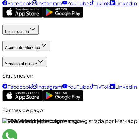
Facebook
Instagram
YouTube
TikTok
LinkedIn
Iniciar sesión
Acerca de Merkapp
Servicio al cliente
Síguenos en
Facebook
Instagram
YouTube
TikTok
LinkedIn
Formas de pago
©
2026
Merkapp es una marca registrada por Merkapp