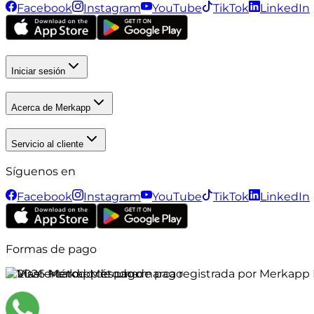
Facebook
Instagram
YouTube
TikTok
LinkedIn
Iniciar sesión
Acerca de Merkapp
Servicio al cliente
Síguenos en
Facebook
Instagram
YouTube
TikTok
LinkedIn
Formas de pago
©
2026
Merkapp es una marca registrada por Merkapp