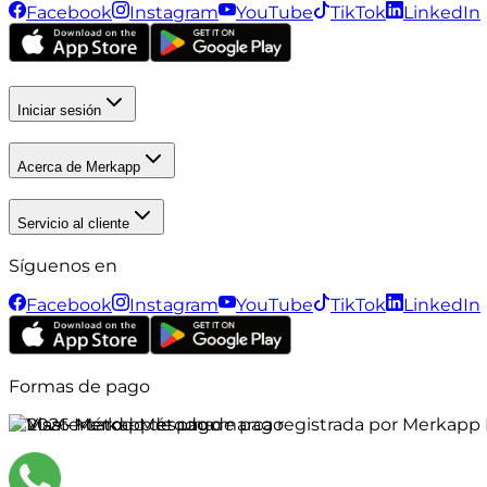
Facebook
Instagram
YouTube
TikTok
LinkedIn
Iniciar sesión
Acerca de Merkapp
Servicio al cliente
Síguenos en
Facebook
Instagram
YouTube
TikTok
LinkedIn
Formas de pago
©
2026
Merkapp es una marca registrada por Merkapp