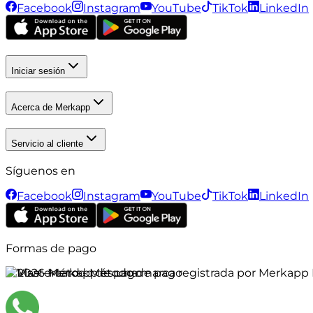
Facebook
Instagram
YouTube
TikTok
LinkedIn
Iniciar sesión
Acerca de Merkapp
Servicio al cliente
Síguenos en
Facebook
Instagram
YouTube
TikTok
LinkedIn
Formas de pago
©
2026
Merkapp es una marca registrada por Merkapp