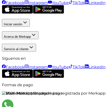
Facebook
Instagram
YouTube
TikTok
LinkedIn
Iniciar sesión
Acerca de Merkapp
Servicio al cliente
Síguenos en
Facebook
Instagram
YouTube
TikTok
LinkedIn
Formas de pago
©
2026
Merkapp es una marca registrada por Merkapp