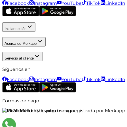
Facebook
Instagram
YouTube
TikTok
LinkedIn
Iniciar sesión
Acerca de Merkapp
Servicio al cliente
Síguenos en
Facebook
Instagram
YouTube
TikTok
LinkedIn
Formas de pago
©
2026
Merkapp es una marca registrada por Merkapp