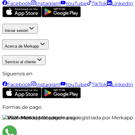
Facebook
Instagram
YouTube
TikTok
LinkedIn
Iniciar sesión
Acerca de Merkapp
Servicio al cliente
Síguenos en
Facebook
Instagram
YouTube
TikTok
LinkedIn
Formas de pago
©
2026
Merkapp es una marca registrada por Merkapp