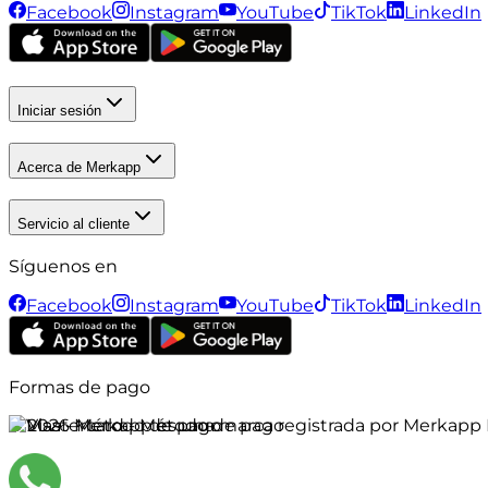
Facebook
Instagram
YouTube
TikTok
LinkedIn
Iniciar sesión
Acerca de Merkapp
Servicio al cliente
Síguenos en
Facebook
Instagram
YouTube
TikTok
LinkedIn
Formas de pago
©
2026
Merkapp es una marca registrada por Merkapp