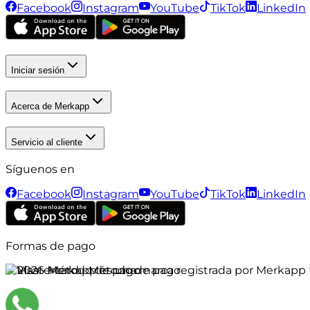
Facebook
Instagram
YouTube
TikTok
LinkedIn
Iniciar sesión
Acerca de Merkapp
Servicio al cliente
Síguenos en
Facebook
Instagram
YouTube
TikTok
LinkedIn
Formas de pago
©
2026
Merkapp es una marca registrada por Merkapp