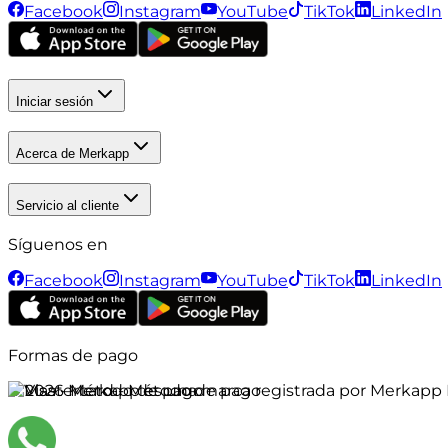
Facebook
Instagram
YouTube
TikTok
LinkedIn
Iniciar sesión
Acerca de Merkapp
Servicio al cliente
Síguenos en
Facebook
Instagram
YouTube
TikTok
LinkedIn
Formas de pago
©
2026
Merkapp es una marca registrada por Merkapp