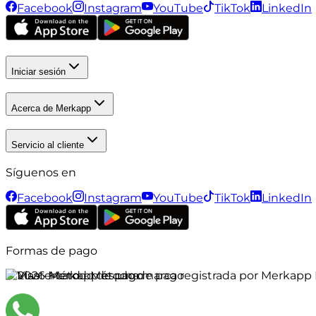
Facebook
Instagram
YouTube
TikTok
LinkedIn
Iniciar sesión
Acerca de Merkapp
Servicio al cliente
Síguenos en
Facebook
Instagram
YouTube
TikTok
LinkedIn
Formas de pago
©
2026
Merkapp es una marca registrada por Merkapp