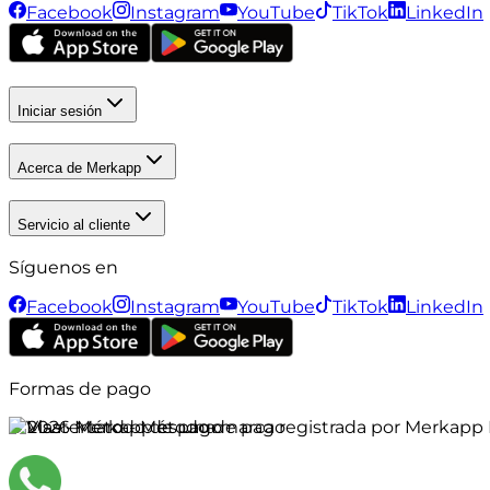
Facebook
Instagram
YouTube
TikTok
LinkedIn
Iniciar sesión
Acerca de Merkapp
Servicio al cliente
Síguenos en
Facebook
Instagram
YouTube
TikTok
LinkedIn
Formas de pago
©
2026
Merkapp es una marca registrada por Merkapp