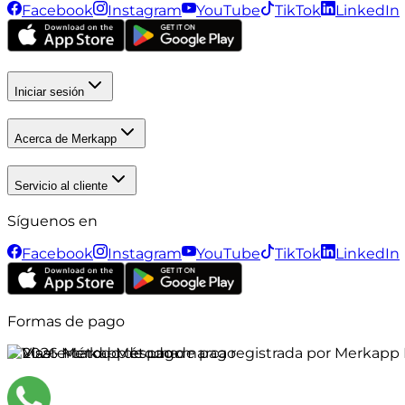
Facebook
Instagram
YouTube
TikTok
LinkedIn
Iniciar sesión
Acerca de Merkapp
Servicio al cliente
Síguenos en
Facebook
Instagram
YouTube
TikTok
LinkedIn
Formas de pago
©
2026
Merkapp es una marca registrada por Merkapp