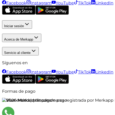
Facebook
Instagram
YouTube
TikTok
LinkedIn
Iniciar sesión
Acerca de Merkapp
Servicio al cliente
Síguenos en
Facebook
Instagram
YouTube
TikTok
LinkedIn
Formas de pago
©
2026
Merkapp es una marca registrada por Merkapp