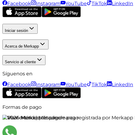
Facebook
Instagram
YouTube
TikTok
LinkedIn
Iniciar sesión
Acerca de Merkapp
Servicio al cliente
Síguenos en
Facebook
Instagram
YouTube
TikTok
LinkedIn
Formas de pago
©
2026
Merkapp es una marca registrada por Merkapp