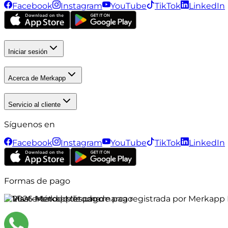
Facebook
Instagram
YouTube
TikTok
LinkedIn
Iniciar sesión
Acerca de Merkapp
Servicio al cliente
Síguenos en
Facebook
Instagram
YouTube
TikTok
LinkedIn
Formas de pago
©
2026
Merkapp es una marca registrada por Merkapp