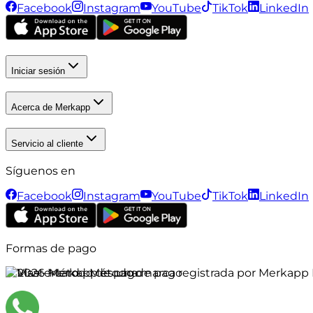
Facebook
Instagram
YouTube
TikTok
LinkedIn
Iniciar sesión
Acerca de Merkapp
Servicio al cliente
Síguenos en
Facebook
Instagram
YouTube
TikTok
LinkedIn
Formas de pago
©
2026
Merkapp es una marca registrada por Merkapp