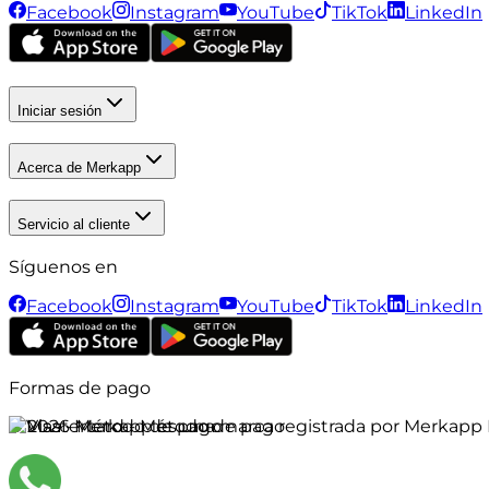
Facebook
Instagram
YouTube
TikTok
LinkedIn
Iniciar sesión
Acerca de Merkapp
Servicio al cliente
Síguenos en
Facebook
Instagram
YouTube
TikTok
LinkedIn
Formas de pago
©
2026
Merkapp es una marca registrada por Merkapp