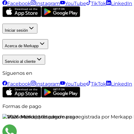
Facebook
Instagram
YouTube
TikTok
LinkedIn
Iniciar sesión
Acerca de Merkapp
Servicio al cliente
Síguenos en
Facebook
Instagram
YouTube
TikTok
LinkedIn
Formas de pago
©
2026
Merkapp es una marca registrada por Merkapp