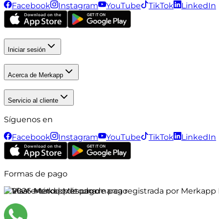
Facebook
Instagram
YouTube
TikTok
LinkedIn
Iniciar sesión
Acerca de Merkapp
Servicio al cliente
Síguenos en
Facebook
Instagram
YouTube
TikTok
LinkedIn
Formas de pago
©
2026
Merkapp es una marca registrada por Merkapp