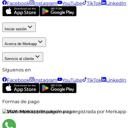
Facebook
Instagram
YouTube
TikTok
LinkedIn
Iniciar sesión
Acerca de Merkapp
Servicio al cliente
Síguenos en
Facebook
Instagram
YouTube
TikTok
LinkedIn
Formas de pago
©
2026
Merkapp es una marca registrada por Merkapp