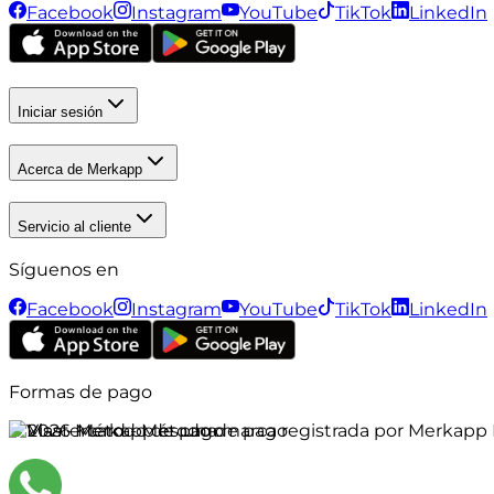
Facebook
Instagram
YouTube
TikTok
LinkedIn
Iniciar sesión
Acerca de Merkapp
Servicio al cliente
Síguenos en
Facebook
Instagram
YouTube
TikTok
LinkedIn
Formas de pago
©
2026
Merkapp es una marca registrada por Merkapp