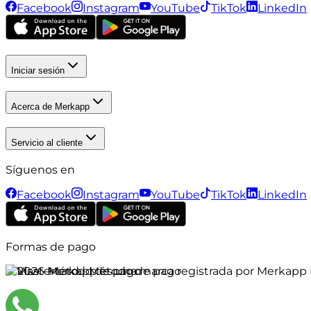
Facebook
Instagram
YouTube
TikTok
LinkedIn
Iniciar sesión
Acerca de Merkapp
Servicio al cliente
Síguenos en
Facebook
Instagram
YouTube
TikTok
LinkedIn
Formas de pago
©
2026
Merkapp es una marca registrada por Merkapp