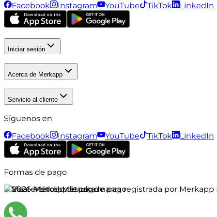
Facebook
Instagram
YouTube
TikTok
LinkedIn
Iniciar sesión
Acerca de Merkapp
Servicio al cliente
Síguenos en
Facebook
Instagram
YouTube
TikTok
LinkedIn
Formas de pago
©
2026
Merkapp es una marca registrada por Merkapp