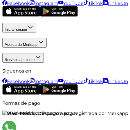
Facebook
Instagram
YouTube
TikTok
LinkedIn
Iniciar sesión
Acerca de Merkapp
Servicio al cliente
Síguenos en
Facebook
Instagram
YouTube
TikTok
LinkedIn
Formas de pago
©
2026
Merkapp es una marca registrada por Merkapp