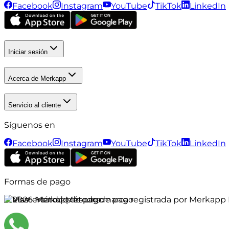
Facebook
Instagram
YouTube
TikTok
LinkedIn
Iniciar sesión
Acerca de Merkapp
Servicio al cliente
Síguenos en
Facebook
Instagram
YouTube
TikTok
LinkedIn
Formas de pago
©
2026
Merkapp es una marca registrada por Merkapp