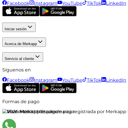
Facebook
Instagram
YouTube
TikTok
LinkedIn
Iniciar sesión
Acerca de Merkapp
Servicio al cliente
Síguenos en
Facebook
Instagram
YouTube
TikTok
LinkedIn
Formas de pago
©
2026
Merkapp es una marca registrada por Merkapp