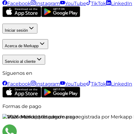
Facebook
Instagram
YouTube
TikTok
LinkedIn
Iniciar sesión
Acerca de Merkapp
Servicio al cliente
Síguenos en
Facebook
Instagram
YouTube
TikTok
LinkedIn
Formas de pago
©
2026
Merkapp es una marca registrada por Merkapp