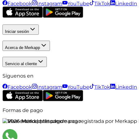
Facebook
Instagram
YouTube
TikTok
LinkedIn
Iniciar sesión
Acerca de Merkapp
Servicio al cliente
Síguenos en
Facebook
Instagram
YouTube
TikTok
LinkedIn
Formas de pago
©
2026
Merkapp es una marca registrada por Merkapp