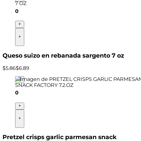
0
Queso suizo en rebanada sargento 7 oz
$
5
.
86
$6.89
0
Pretzel crisps garlic parmesan snack