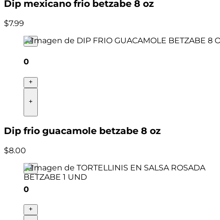
Dip mexicano frio betzabe 8 oz
$
7
.
99
0
Dip frio guacamole betzabe 8 oz
$
8
.
00
0