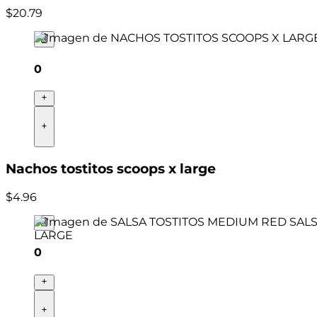
$
20
.
79
0
Nachos tostitos scoops x large
$
4
.
96
0