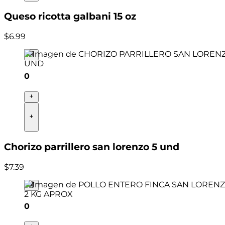
Queso ricotta galbani 15 oz
$
6
.
99
0
Chorizo parrillero san lorenzo 5 und
$
7
.
39
0