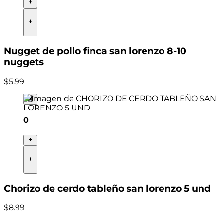
Nugget de pollo finca san lorenzo 8-10
nuggets
$
5
.
99
0
Chorizo de cerdo tableño san lorenzo 5 und
$
8
.
99