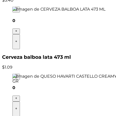
$
5
.
40
0
Cerveza balboa lata 473 ml
$
1
.
09
0