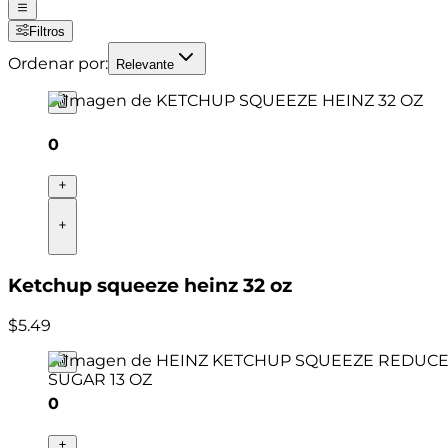
Filtros
Ordenar por:
Relevante
0
Ketchup squeeze heinz 32 oz
$
5
.
49
0