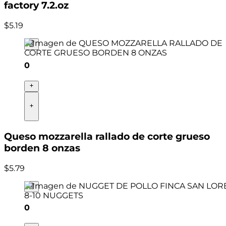
factory 7.2.oz
$
5
.
19
0
Queso mozzarella rallado de corte grueso
borden 8 onzas
$
5
.
79
0