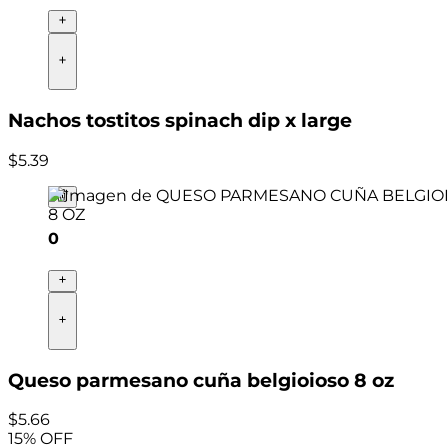
Nachos tostitos spinach dip x large
$
5
.
39
0
Queso parmesano cuña belgioioso 8 oz
$
5
.
66
15
% OFF