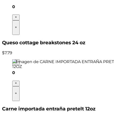
0
Queso cottage breakstones 24 oz
$
7
.
79
0
Carne importada entraña pretelt 12oz