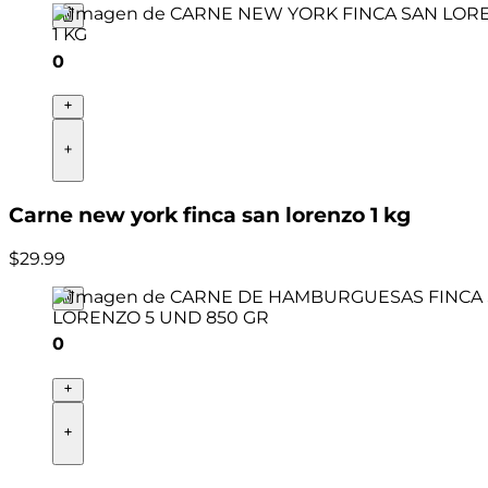
0
Carne new york finca san lorenzo 1 kg
$
29
.
99
0