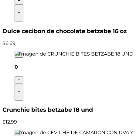
Dulce cecibon de chocolate betzabe 16 oz
$
6
.
69
0
Crunchie bites betzabe 18 und
$
12
.
99