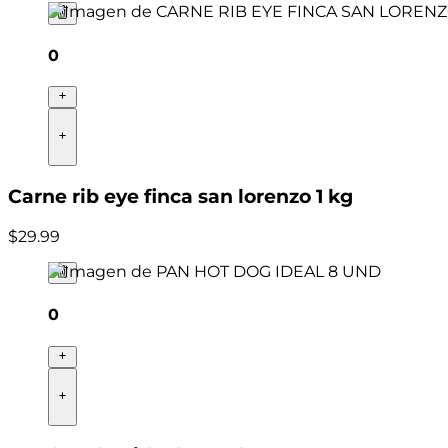
0
Carne rib eye finca san lorenzo 1 kg
$
29
.
99
0