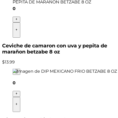
0
Ceviche de camaron con uva y pepita de
marañon betzabe 8 oz
$
13
.
99
0