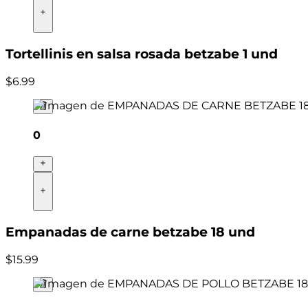
Tortellinis en salsa rosada betzabe 1 und
$
6
.
99
0
Empanadas de carne betzabe 18 und
$
15
.
99