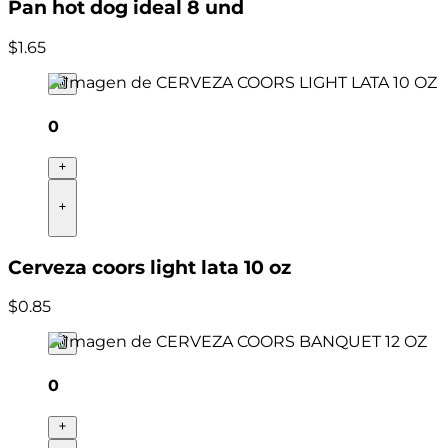
Pan hot dog ideal 8 und
$
1
.
65
0
Cerveza coors light lata 10 oz
$
0
.
85
0