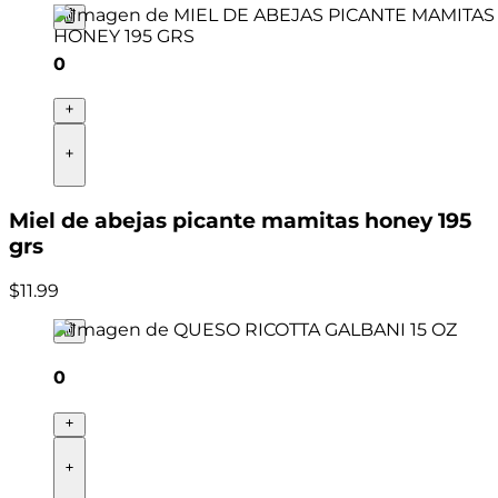
0
Miel de abejas picante mamitas honey 195
grs
$
11
.
99
0