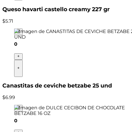
Queso havarti castello creamy 227 gr
$
5
.
71
0
Canastitas de ceviche betzabe 25 und
$
6
.
99
0