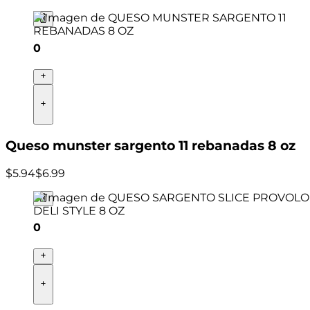
0
Queso munster sargento 11 rebanadas 8 oz
$
5
.
94
$6.99
0